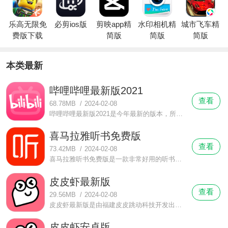
乐高无限免
必剪ios版
剪映app精
水印相机精
城市飞车精
费版下载
简版
简版
简版
本类最新
哔哩哔哩最新版2021
查看
68.78MB
/
2024-02-08
哔哩哔哩最新版2021是今年最新的版本，所以这个版本推出来之后，对于整个软件里面的内容也是有做了增加调整，让视频内容变得更加丰富。最新版的哔哩哔哩在画质上有了很大的提升的，因为现在互联网技术越来越发达了，所以针对这些画质什么的都是做得非常精致了。
喜马拉雅听书免费版
查看
73.42MB
/
2024-02-08
喜马拉雅听书免费版是一款非常好用的听书软件，这个软件上的书籍是非常丰富的，如果你有在学习财经知识，那么这边有非常多关于这方面的书籍，你可以根据自己现阶段的情况，选择更加适合自己的书来听，学习书里面的思维。
皮皮虾最新版
查看
29.56MB
/
2024-02-08
皮皮虾最新版是由福建皮皮跳动科技开发出来的一个搞笑社区。有一句非常火的网络语叫：皮皮虾我们走，在这个皮皮虾上，皮皮虾会带你去寻找快乐，把你从生活的无聊中带走哦。这里的帖子有的美好唯美，有的悲惨可怜，有的纯属搞笑，每一个帖子都是用户用心打造出来的。
皮皮虾安卓版