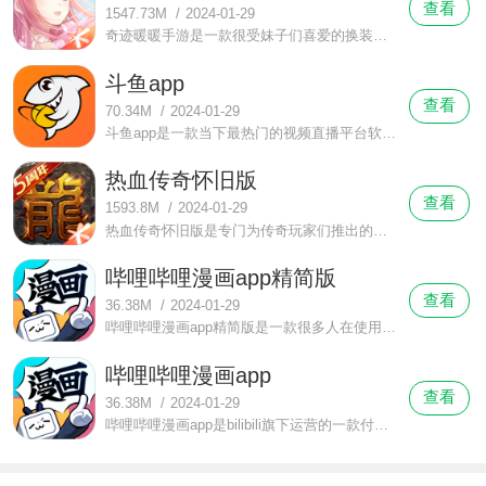
查看
1547.73M
/
2024-01-29
奇迹暖暖手游是一款很受妹子们喜爱的换装养成手机游戏，这是《暖暖的换装物语》和《暖暖环游世界》之后的第三代作品，讲述着暖暖在奇迹大陆上拯救大陆后被称为大陆的奇迹的故事。
斗鱼app
查看
70.34M
/
2024-01-29
斗鱼app是一款当下最热门的视频直播平台软件，在这里有着众多大咖明星入驻有电竞黄埔军校校长PDD，有地下城国服第一红颜玩家旭旭宝宝，有网络美少女一条小团团，还有绝地求生天才职业选手天才少年小叮当XDD等等多领域的名人们都在斗鱼app里。
热血传奇怀旧版
查看
1593.8M
/
2024-01-29
热血传奇怀旧版是专门为传奇玩家们推出的一款怀旧版角色扮演手游，登录就可免费领取首充礼包更有价值888RMB的游戏礼包等你来去领取。让我们一起重回传奇世界，一起与兄弟们攻坚沙巴克，一起去爆裁决吧。
哔哩哔哩漫画app精简版
查看
36.38M
/
2024-01-29
哔哩哔哩漫画app精简版是一款很多人在使用超好用的追漫画神器，只要登录就可以去限免操作限免成功后即可免费观看全站漫画，超多正版日漫等你来看，《jojo的奇妙冒险》来了解这个横跨了100多年，传承了8代人的热血故事吧，
哔哩哔哩漫画app
查看
36.38M
/
2024-01-29
哔哩哔哩漫画app是bilibili旗下运营的一款付费漫画软件，这里面全部都是正版授权的漫画，涵盖了日漫、国漫等多类型漫画。哔哩哔哩是很多年轻人都是爱的一个品牌，在推出哔哩哔哩漫画后更是补全了B站ACG内容生态里面的“漫画”环节。