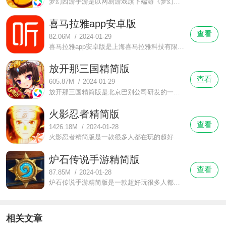
梦幻西游手游是以网易游戏旗下端游《梦幻西游2》为原型打造开发的一款回合制角色扮演的免费手机游戏，这里延续了端游里的设定、游戏背景、经典角色，跑镖、捉鬼、商业这些特色系统当然也少不了全部都一直到手游里。
喜马拉雅app安卓版
查看
82.06M
/
2024-01-29
喜马拉雅app安卓版是上海喜马拉雅科技有限公司旗下一款中国最热门的音频分享平台。这里有有声小说、新闻谈话、政党园地、综艺节目、相声评书小品、音乐节目、教育培训、财经证券、儿童故事、笑话大全、健康养生、个性电台和广播剧场一共13个大类的相关声音节目。
放开那三国精简版
查看
605.87M
/
2024-01-29
放开那三国精简版是北京巴别公司研发的一款Q版三国题材卡牌手游，上线就能限免领取无限元宝，免费赠送10连抽，高级武将免费领取，限时神将不再限时抽取，每天推出一位神将轮流登场再也不用等待个把月才能获得。
火影忍者精简版
查看
1426.18M
/
2024-01-28
火影忍者精简版是一款很多人都在玩的超好玩的角色扮演格斗手游，这里可以给你带来格斗的快感，华丽连招，酷炫的打击感，还有酷炫的最终奥义技能，更能做到让2追3的绝地反杀，给你来带一场酣畅淋漓的决斗。
炉石传说手游精简版
查看
87.85M
/
2024-01-28
炉石传说手游精简版是一款超好玩很多人都在玩的休闲智力棋牌游戏，这是魔兽背景创作出来的游戏，在这里你会看到许多收悉的身影，有部落的英勇战士格罗玛什·地狱咆哮，有圣光的领导者维伦先知，有半身塞纳留斯，还有受广大玩家喜爱的希尔瓦娜斯·风行者等等众多魔兽里的人物角色都可以在这里看见。
相关文章