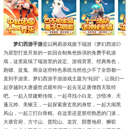
梦幻西游手游
是以网易游戏旗下端游《梦幻西游2》
为原型打造开发的一款回合制角色扮演的免费手机游
戏，这里延续了端游里的设定、游戏背景、经典角色，
跑镖、捉鬼、商业这些特色系统当然也少不了全部都一
直到手游里。梦幻西游手游游戏主题为“轮回”，让我们一
起穿越到大唐盛世贞观年间一起去见证唐僧西天取经
吧。一起入世建邺传闻，一起寻找小白龙、沙悟净、天
蓬元帅、美猴王，一起探索唐玄奘的身世，一起大闹黑
风山，一起三打白骨精。在这里还是那些熟悉的门派，
大唐官府、方寸山、普陀山、龙宫、阴曹地府、狮驼