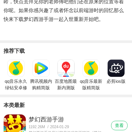
岭，快点去拜见你的老师傅吧他们还在原来的位置等着
你呢。如果你感兴趣了或者怀念以前端游时的回忆那么
快来下载梦幻西游手游一起入世重新开始吧。
推荐下载
qq音乐永久
腾讯视频内
百度地图最
qq音乐最新
必剪ios版
绿钻安卓修
购精简版
新内测版
版精简版
改版
本类最新
梦幻西游手游
查看
1192.26M
/
2024-01-29