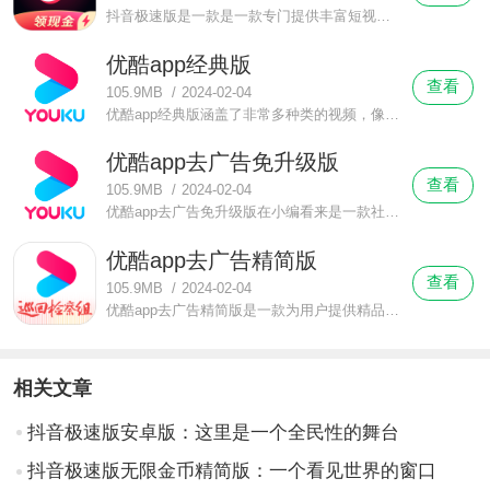
抖音极速版是一款是一款专门提供丰富短视频供用户观看的短视频软件，每一个瞬间都弥足精彩。作为中国最受欢迎的短视频平台，抖音聚集了众多的人才，这些短视频达人们总能给到我们特别的精彩，有帅气的男生在镜头前面展示自己酷炫的舞姿。
优酷app经典版
查看
105.9MB
/
2024-02-04
优酷app经典版涵盖了非常多种类的视频，像是电影、电视剧、综艺节目这些是属于常规的类型了，在这边你还可以关注到各种资讯，还有超多的短视频。不管你是喜欢看剧，还是喜欢看资讯，又或者喜欢看短视频，这里通通都会满足你的。
优酷app去广告免升级版
查看
105.9MB
/
2024-02-04
优酷app去广告免升级版在小编看来是一款社交型的视频观看软件哦，在这款软件里面，当用户看到好看的剧情或者好看的电视剧的时候，是可以一键分享到你的微博、微信或者朋友圈跟好友们共享的哦，跟你一样喜欢看这部剧的好友们就会跟你互动啦。
优酷app去广告精简版
查看
105.9MB
/
2024-02-04
优酷app去广告精简版是一款为用户提供精品视频资料的手机软件，在这个软件上面的视频都是属于精品资源哦，如果你在这边观看视频，你可以不用担心会看到非常多不感兴趣的视频，为什么呢?因为这款软件会运用大数据的分析，为你推荐你喜欢的类型的节目。
相关文章
抖音极速版安卓版：这里是一个全民性的舞台
抖音极速版无限金币精简版：一个看见世界的窗口