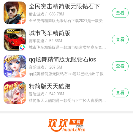
全民突击精简版无限钻石下载2021
查看
射击游戏
/
686.78M
全民突击精简版无限钻石下载2021是一款受当下年轻人喜爱的全新射击系列的手机枪战大型射击类手游，在全民突击精简版无限钻石下载2021游戏中为玩家心中带来了全新的射击玩法以及挑战模式、竞技模式去让玩家们有一个非常热血的枪战体验，同时也能够带给玩家们一个非常充满激情的模式挑战。
城市飞车精简版
查看
赛车竞速
/
52.36M
城市飞车精简版是一款城市街道类的赛车竞速手游，游戏中采用了最新的飞车物理引擎、最优的3D画质使玩家体验到一个非常流畅刺激的赛道争夺战，在其中有着赛车升级系统，需要玩家通过赛跑赢得的金币去把自己的爱车进行一个升级。
qq炫舞精简版无限钻石ios
查看
音乐游戏
/
287.6M
qq炫舞精简版无限钻石ios游戏已经推出了很长的时间，许多人都知道这款游戏，真的是玩得停不下来，在这里一点也不无聊。qq炫舞精简版无限钻石ios游戏操作很容易上手，这款游戏是很不错的解乏工具。
精简版天天酷跑
查看
冒险游戏
/
542.03M
精简版天天酷跑是一款受当下年轻人喜爱的全新冒险系列的手机角色酷跑类手游，在精简版天天酷跑的游戏玩法中新增了全新的角色与可爱的宠物以及全新的游戏模式，比如多人对战模式、排位模式、极速模式等一系列全方面的游戏玩法模式去让用户们可以慢慢的去体验冒险玩法中竞速的乐趣。