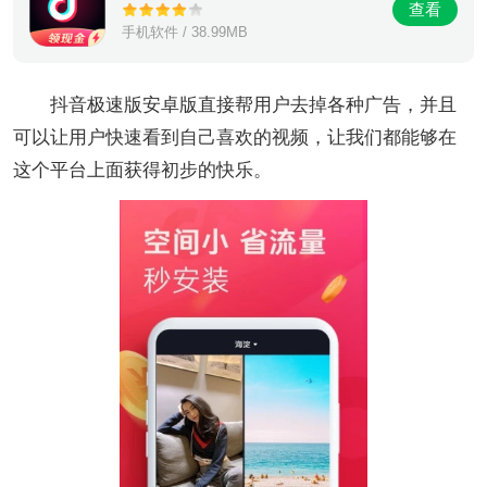
查看
手机软件 / 38.99MB
抖音极速版安卓版直接帮用户去掉各种广告，并且
可以让用户快速看到自己喜欢的视频，让我们都能够在
这个平台上面获得初步的快乐。