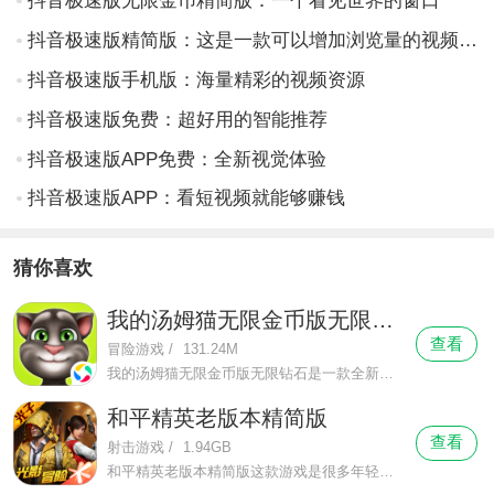
抖音极速版无限金币精简版：一个看见世界的窗口
抖音极速版精简版：这是一款可以增加浏览量的视频app
抖音极速版手机版：海量精彩的视频资源
抖音极速版免费：超好用的智能推荐
抖音极速版APP免费：全新视觉体验
抖音极速版APP：看短视频就能够赚钱
猜你喜欢
我的汤姆猫无限金币版无限钻石
查看
冒险游戏
/
131.24M
我的汤姆猫无限金币版无限钻石是一款全新系列的酷跑类手游，在我的汤姆猫无限金币版无限钻石的游戏中新增了全新系列的地铁场景地图、酷炫的角色、可爱的宠物等一系列全方面的游戏特色元素去让玩家们感受一个不同风格的酷跑手游。
和平精英老版本精简版
查看
射击游戏
/
1.94GB
和平精英老版本精简版这款游戏是很多年轻人的最爱，闲暇时间，大家就来到这里，体验玩游戏的美好时光，一点也不孤单。和平精英老版本精简版游戏操作很快就能上手，这款游戏是不错的解压神器。