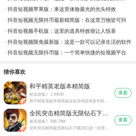
抖音短视频苹果版：来这里体验最光的光头特效
抖音短视频无限抖币最新精简版：在这里万物皆可抖
抖音短视频手机版：这里的道具特效很让人惊喜
抖音短视频限免最新版：这是一款可以记录生活的软件
抖音短视频无限抖币版：一个简单快捷的短视频平台
猜你喜欢
和平精英老版本精简版
查看
射击游戏
/
1.94GB
和平精英老版本精简版这款游戏是很多年轻人的最爱，闲暇时间，大家就来到这里，体验玩游戏的美好时光，一点也不孤单。和平精英老版本精简版游戏操作很快就能上手，这款游戏是不错的解压神器。
全民突击精简版无限钻石下载2021
查看
射击游戏
/
686.78M
全民突击精简版无限钻石下载2021是一款受当下年轻人喜爱的全新射击系列的手机枪战大型射击类手游，在全民突击精简版无限钻石下载2021游戏中为玩家心中带来了全新的射击玩法以及挑战模式、竞技模式去让玩家们有一个非常热血的枪战体验，同时也能够带给玩家们一个非常充满激情的模式挑战。