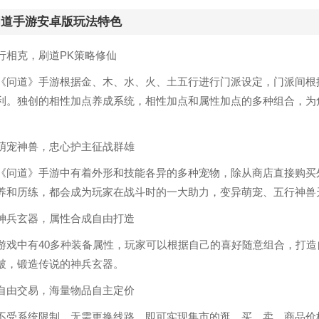
问道手游安卓版玩法特色
克，刷道PK策略修仙
道》手游根据金、木、水、火、土五行进行门派设定，门派间根据
利。独创的相性加点养成系统，相性加点和属性加点的多种组合，为
神兽，忠心护主征战群雄
道》手游中有着外形和技能各异的多种宠物，除从商店直接购买外
养和历练，都会成为玩家在战斗时的一大助力，变异萌宠、五行神兽
玄器，属性合成自由打造
中有40多种装备属性，玩家可以根据自己的喜好随意组合，打造
破，锻造传说的神兵玄器。
交易，海量物品自主定价
系统限制，无需更换线路，即可实现集市的逛、买、卖。商品价格