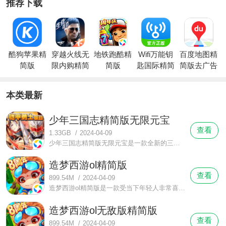
推荐下载
酷狗苹果精
穿越火线无
地铁跑酷精
Wifi万能钥
百度地图精
简版
限内购精简
简版
匙国际精简
简版去广告
版下载
版
纯净版下载
本类最新
少年三国志精简版无限元宝
查看
1.33GB
/
2024-04-09
少年三国志精简版无限元宝是一款全新的三国风角色类手游，在游戏中将以全新的游戏场景和战斗方面的动作优化，来带给玩家们三国风类手游满满的体验感，将进一步的把游戏中的三国风带到玩家们的面前来。
造梦西游ol精简版
查看
899.54M
/
2024-04-09
造梦西游ol精简版是一款受当下年轻人非常喜爱的西游风格的角色手游，全新的游戏场景设计界面、全新的角色风格体系、全新优美的战斗场景等全方面系列的体验，将一步步的带给玩家们去体验到游戏内不同的元素风格。
造梦西游ol无敌版精简版
查看
899.54M
/
2024-04-09