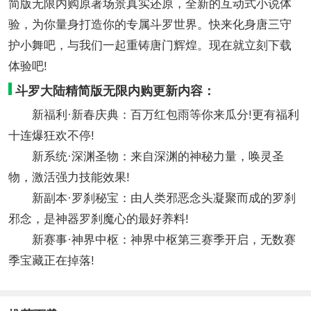
简版无限内购原著场景真实还原，全新的互动式小说体
验，为你量身打造你的专属斗罗世界。快来化身唐三守
护小舞吧，与我们一起重铸唐门辉煌。现在就立刻下载
体验吧!
斗罗大陆精简版无限内购更新内容：
新福利·新春庆典：百万红包雨等你来瓜分!更有福利
十连爆狂欢不停!
新系统·深渊圣物：来自深渊的神秘力量，唤灵圣
物，激活强力技能效果!
新副本·罗刹秘宝：由人类邪恶念头凝聚而成的罗刹
邪念，是神器罗刹魔心的最好养料!
新赛事·神界中枢：神界中枢第三赛季开启，无数赛
季宝藏正在掉落!