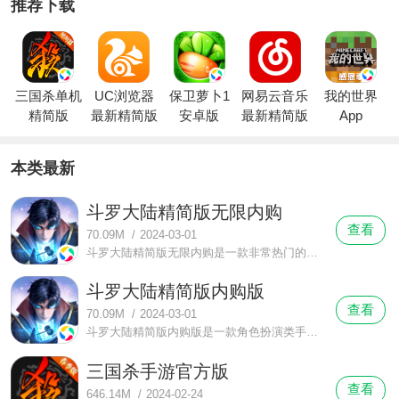
推荐下载
三国杀单机
UC浏览器
保卫萝卜1
网易云音乐
我的世界
精简版
最新精简版
安卓版
最新精简版
App
本类最新
斗罗大陆精简版无限内购
查看
70.09M
/
2024-03-01
斗罗大陆精简版无限内购是一款非常热门的策略形角色扮演手游，得到了正版小说授权，喜欢斗罗大陆这部小说的小伙伴一定要去体验一下，这款游戏是今年刚出的热门巨作，亿万魂师都选择了它，在斗罗大陆里开展你的冒险。
斗罗大陆精简版内购版
查看
70.09M
/
2024-03-01
斗罗大陆精简版内购版是一款角色扮演类手游，想必大家都看过斗罗大陆这部小说吧，这个游戏就是根据这一部小说改编制成的，极大的还原了小说情节，给那些喜欢小说的原著党最好的游戏体验。
三国杀手游官方版
查看
646.14M
/
2024-02-24