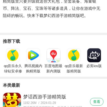
精简版里只要升级就送你大礼包，全套装备、海量银
币、阵法、宝石、宝珠等等诸多道具，让你在游戏中无
阻碍的畅玩。快来下载梦幻西游手游精简版吧。
推荐下载
qq音乐永久
腾讯视频内
百度地图最
qq音乐最新
必剪ios版
绿钻安卓修
购精简版
新内测版
版精简版
改版
本类最新
梦话西游手游精简版
查看
1192.26M
/
2024-01-29