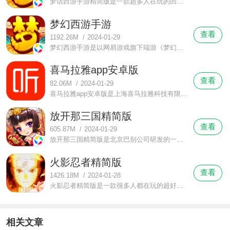
梦话西游手游精简版是一款超多人在玩的回合制角色扮演（MMORPG）手机游戏，这里有超多精彩福利礼包等着你，无限元宝任你花，百万金币送不停。在这Q版游戏画风里找寻你的幸福吧，特色婚姻系统专属BUFF加成让你在游戏里领先别人一步。
梦幻西游手游
查看
1192.26M
/
2024-01-29
梦幻西游手游是以网易游戏旗下端游《梦幻西游2》为原型打造开发的一款回合制角色扮演的免费手机游戏，这里延续了端游里的设定、游戏背景、经典角色，跑镖、捉鬼、商业这些特色系统当然也少不了全部都一直到手游里。
喜马拉雅app安卓版
查看
82.06M
/
2024-01-29
喜马拉雅app安卓版是上海喜马拉雅科技有限公司旗下一款中国最热门的音频分享平台。这里有有声小说、新闻谈话、政党园地、综艺节目、相声评书小品、音乐节目、教育培训、财经证券、儿童故事、笑话大全、健康养生、个性电台和广播剧场一共13个大类的相关声音节目。
放开那三国精简版
查看
605.87M
/
2024-01-29
放开那三国精简版是北京巴别公司研发的一款Q版三国题材卡牌手游，上线就能限免领取无限元宝，免费赠送10连抽，高级武将免费领取，限时神将不再限时抽取，每天推出一位神将轮流登场再也不用等待个把月才能获得。
火影忍者精简版
查看
1426.18M
/
2024-01-28
火影忍者精简版是一款很多人都在玩的超好玩的角色扮演格斗手游，这里可以给你带来格斗的快感，华丽连招，酷炫的打击感，还有酷炫的最终奥义技能，更能做到让2追3的绝地反杀，给你来带一场酣畅淋漓的决斗。
相关文章