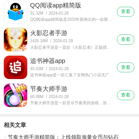
QQ阅读app精简版
查看
31.32M
/
2024-01-28
QQ阅读app精简版是2020年新推出的一款限免了QQ阅读的免费软件，在这里登录就送vip商城里的小说免费看，在这个移动数字时代，看书看报看小说基本上都已经是在手机上完成的了，而有的app不仅收费还有漫天的广告这很影响用户的观看体验，
火影忍者手游
查看
1426.18M
/
2024-01-28
火影忍者手游是一是款《火影忍者》正版授权的角色格斗手游，熟悉《火影忍者》的用户就会很容易了解游戏里人物关系与主线故事情节，没了解过《火影忍者》的用户也不用灰心，这是款百分百还原的主线剧情，单单就冲着这些剧情绝对能让你满意。
追书神器app
查看
45.03M
/
2024-01-28
追书神器app是一款汇集了全网热门小说无广告的小说阅读软件，你是否喜欢看小说也喜欢追小说这里有着海量小说每天更新全网实时热门的小说，平台主打无广告，让用户们可以更愉快的追小说。
节奏大师手游
查看
60.08M
/
2024-01-28
节奏大师手游是一款音乐节奏类的游戏，游戏玩法很简单就是跟着音乐节奏去完成那些音符操作比如单键音符就点击一下屏幕即可，单滑键音符手指顺着音符箭头滑动即可，长键音符就要手指一直按着，长滑键音符则要一边长按一边滑动。
相关文章
节奏大师手游精简版：上线领取海量金币与钻石