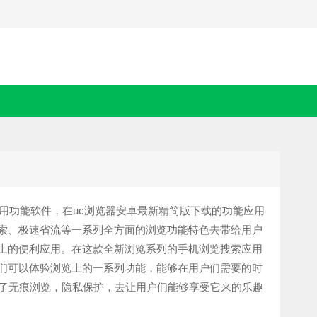
用功能软件，在uc浏览器安卓最新精简版下载的功能应用
索、极速省流等一系列全方面的浏览功能特色去带给用户
上的便利应用。在这款全新浏览系列的手机浏览搜索应用
们可以体验浏览上的一系列功能，能够在用户们需要的时
来了无痕浏览，隐私保护，去让用户们能够享受它来的乐趣