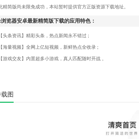
简版尚未限免成功，本站暂时提供官方正版资源下载地址。
uc浏览器安卓最新精简版下载的应用特色：
条资讯】精彩头条，热点新闻永不错过 ;
量视频】全网上亿短视频，新鲜热点全收录 ;
戏交友】内置超多小游戏，真人匹配随时开战 。
件载图