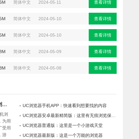
26M
简体中文
2024-05-11
查看详情
15M
简体中文
2024-05-10
查看详情
15M
简体中文
2024-05-10
查看详情
98M
简体中文
2024-05-09
查看详情
98M
简体中文
2024-05-08
查看详情
UC浏览器手机版APP：优质的搜索浏览服务
UC浏览器手机APP：快速看到想要找的内容
手机浏
UC浏览器安卓最新精简版：这里有无痕浏览保护你的隐私
，为用
UC浏览器普通版：这里是一个小游戏天堂
广受用
，游
UC浏览器最新版：这是一个万能的浏览器