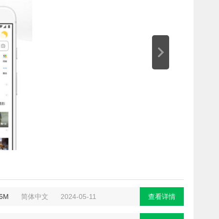
26M
简体中文
2024-05-11
查看详情