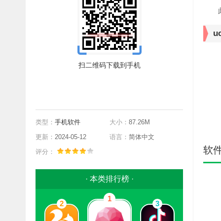
此精
【头
扫二维码下载到手机
【海
前往App Store下载
【游
类型：
手机软件
大小：
87.26M
更新：
2024-05-12
语言：
简体中文
软
评分：
· 本类排行榜 ·
1
2
3