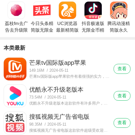
荔枝fm去广
今日头条精
UC浏览器
抖音极速版
腾讯动漫精
告去升级限
简版无限金
最新精简版
无限金币精
简版永久
免安卓手机
币版
简版
vip
版免费下载
本类最新
芒果tv国际版app苹果
查看
149.16M
/
2024-05-11
芒果tv国际版app苹果软件有着很强的实力，它的背景雄厚，背靠湖南卫视，用户量不断增长，这里有许多年轻人，获赞无数。芒果tv国际版app苹果软件有许多好用的功能，操作一点也不难，这是一款很有价值的手机视频播放软件。
优酷永不升级老版本
查看
73.54M
/
2024-05-11
优酷永不升级老版本这款软件有许多用户，这里不仅有青少年和儿童等年轻用户，还有很多中老年用户，这款软件老少皆宜。优酷永不升级老版本软件有许多给力的功能，操作方便快捷，这款软件的点赞量很多。
搜狐视频无广告省电版
查看
98.35M
/
2024-05-11
搜狐视频无广告省电版这款软件超级受欢迎，大家看到它以后，很快就被它吸引住了，在这里每天都是好心情，一点也不无趣。搜狐视频无广告省电版软件有许多实用的功能，操作相当快捷，这款软件是不错的解乏工具。