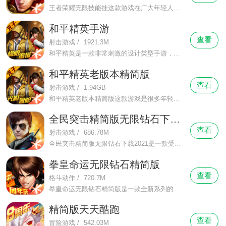
王者荣耀无限技能挂这款游戏在广大年轻人中广为风靡，选择它的人很多，当你无聊的时候，来这里玩上几局，一天很快就过去了。王者荣耀无限技能挂游戏操作很简单，许多玩家都能快速学会怎么操作，这是一款角色扮演类型的手机游戏。
和平精英手游
查看
射击游戏
/
1921.3M
和平精英是一款非常刺激的设计类型手游，这款游戏中有很多地图，其中最经典的是海岛地图，这款游戏的画面画面华丽对战真实，在造型时装上也非常贴近现代化，在这里你可以体验到百人公平竞技，游戏地图非常经典，画面也可以根据你的手机配置来调整，可以调整为高清，超高清等等，游戏操作有一定难度哦，迷你真实设计玩法，你还可以和朋友一起组队，四黑等等，喜欢这款游戏的可以来下载体验。
和平精英老版本精简版
查看
射击游戏
/
1.94GB
和平精英老版本精简版这款游戏是很多年轻人的最爱，闲暇时间，大家就来到这里，体验玩游戏的美好时光，一点也不孤单。和平精英老版本精简版游戏操作很快就能上手，这款游戏是不错的解压神器。
全民突击精简版无限钻石下载2021
查看
射击游戏
/
686.78M
全民突击精简版无限钻石下载2021是一款受当下年轻人喜爱的全新射击系列的手机枪战大型射击类手游，在全民突击精简版无限钻石下载2021游戏中为玩家心中带来了全新的射击玩法以及挑战模式、竞技模式去让玩家们有一个非常热血的枪战体验，同时也能够带给玩家们一个非常充满激情的模式挑战。
拳皇命运无限钻石精简版
查看
格斗动作
/
720.7M
拳皇命运无限钻石精简版是一款全新系列的格斗动作类的手游，在拳皇命运无限钻石精简版游戏中还原了经典的游戏场景、经典的角色、不同的战斗动作等一系列全方面的游戏特色元素去带给玩家们一个不同的格斗动作游戏体验。
精简版天天酷跑
查看
冒险游戏
/
542.03M