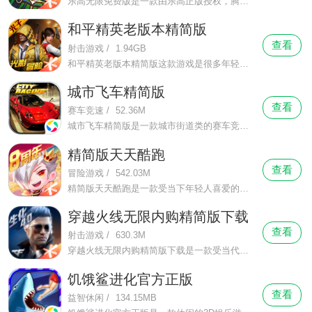
乐高无限免费版是一款由乐高正版授权，腾讯团队自主研发的首款自由度超高的平台型沙盒游戏。这款游戏应用延续了乐高的元素和卡通风格，整体画风看上去都非常的眼前一亮。在乐高无限免费版游戏内，不管是战斗、建造、生产或者探索等玩法，自由度都超级高，玩家可以收集任何地上捡到的物品当成武器使用，也可以脑洞大开自创设计任何款式的建筑风格。还有加入经典的吃鸡模式玩法，体验在各式各样的环境中挑战吃鸡生存。乐高出品，必属精品!赶紧下载体验一下吧!各种眼花缭乱的乐高玩法和惊喜，绝对让你玩个痛快!
和平精英老版本精简版
查看
射击游戏
/
1.94GB
和平精英老版本精简版这款游戏是很多年轻人的最爱，闲暇时间，大家就来到这里，体验玩游戏的美好时光，一点也不孤单。和平精英老版本精简版游戏操作很快就能上手，这款游戏是不错的解压神器。
城市飞车精简版
查看
赛车竞速
/
52.36M
城市飞车精简版是一款城市街道类的赛车竞速手游，游戏中采用了最新的飞车物理引擎、最优的3D画质使玩家体验到一个非常流畅刺激的赛道争夺战，在其中有着赛车升级系统，需要玩家通过赛跑赢得的金币去把自己的爱车进行一个升级。
精简版天天酷跑
查看
冒险游戏
/
542.03M
精简版天天酷跑是一款受当下年轻人喜爱的全新冒险系列的手机角色酷跑类手游，在精简版天天酷跑的游戏玩法中新增了全新的角色与可爱的宠物以及全新的游戏模式，比如多人对战模式、排位模式、极速模式等一系列全方面的游戏玩法模式去让用户们可以慢慢的去体验冒险玩法中竞速的乐趣。
穿越火线无限内购精简版下载
查看
射击游戏
/
630.3M
穿越火线无限内购精简版下载是一款受当代年轻人喜爱的大型枪战射击类手游，在穿越火线无限内购精简版下载的游戏中极大程度的还原了端游的经典游戏战斗地图、经典的玩法等一系列游戏特色元素去让玩家们感受枪林弹雨的射击手游。
饥饿鲨进化官方正版
查看
益智休闲
/
134.15MB