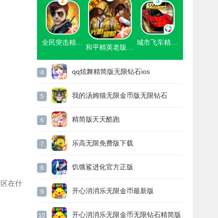
2
3
全民突击精简版无限钻石下载2021
城市飞车精简版
和平精英老版本精简版
qq炫舞精简版无限钻石ios
4
我的汤姆猫无限金币版无限钻石
5
精简版天天酷跑
6
乐高无限免费版下载
7
饥饿鲨进化官方正版
8
区在什
开心消消乐无限金币最新版
9
开心消消乐无限金币无限钻石精简版
10