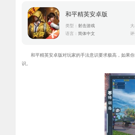
和平精英安卓版
类型：
射击游戏
大
语言：
简体中文
评
和平精英安卓版对玩家的手法意识要求极高，如果你是
识。