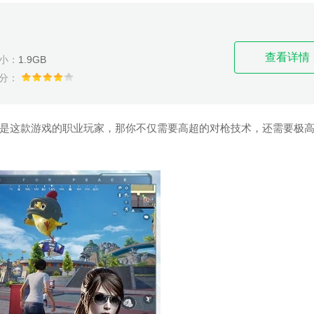
查看详情
小：
1.9GB
分：
这款游戏的职业玩家，那你不仅需要高超的对枪技术，还需要极高