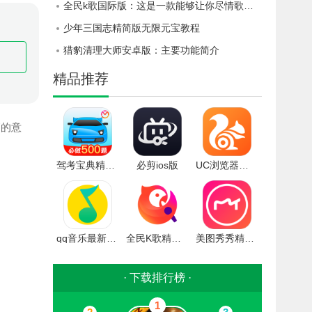
全民k歌国际版：这是一款能够让你尽情歌唱的软件
少年三国志精简版无限元宝教程
猎豹清理大师安卓版：主要功能简介
精品推荐
的意
驾考宝典精简版
必剪ios版
UC浏览器吾爱精简版
qq音乐最新版精简版
全民K歌精简版永久免费
美图秀秀精简版安卓
· 下载排行榜 ·
1