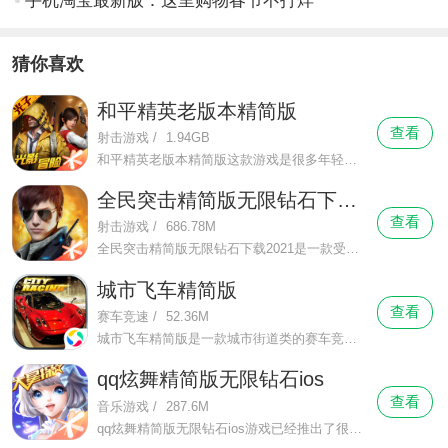
手机淘宝最新版：这里购物春节不打烊
猜你喜欢
和平精英老版本精简版
查看
射击游戏
/
1.94GB
和平精英老版本精简版这款游戏是很多年轻人的最爱，闲暇时间，大家就来到这里，体验玩游戏的美好时光，一点也不孤单。和平精英老版本精简版游戏操作很快就能上手，这款游戏是不错的解压神器。
全民突击精简版无限钻石下载2021
查看
射击游戏
/
686.78M
全民突击精简版无限钻石下载2021是一款受当下年轻人喜爱的全新射击系列的手机枪战大型射击类手游，在全民突击精简版无限钻石下载2021游戏中为玩家心中带来了全新的射击玩法以及挑战模式、竞技模式去让玩家们有一个非常热血的枪战体验，同时也能够带给玩家们一个非常充满激情的模式挑战。
城市飞车精简版
查看
赛车竞速
/
52.36M
城市飞车精简版是一款城市街道类的赛车竞速手游，游戏中采用了最新的飞车物理引擎、最优的3D画质使玩家体验到一个非常流畅刺激的赛道争夺战，在其中有着赛车升级系统，需要玩家通过赛跑赢得的金币去把自己的爱车进行一个升级。
qq炫舞精简版无限钻石ios
查看
音乐游戏
/
287.6M
qq炫舞精简版无限钻石ios游戏已经推出了很长的时间，许多人都知道这款游戏，真的是玩得停不下来，在这里一点也不无聊。qq炫舞精简版无限钻石ios游戏操作很容易上手，这款游戏是很不错的解乏工具。