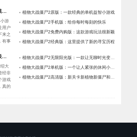
植物大战僵尸2官方正版：一款能够填补你无聊时光的游戏
植物大战僵尸2原版：一款经典的单机益智小游戏
的小游
植物大战僵尸2手机版：给你每时每刻的快乐
让用户
植物大战僵尸2免费内购版：这款游戏玩法很新颖
下来之
，有事
植物大战僵尸2经典版：这里提供了新的寻宝历程
戏。
植物大战僵尸2无限钻石版：一款超级火爆的单机手游
植物大战僵尸2无限阳光版：一款让无聊时光变得有趣的游戏
介绍大
植物大战僵尸2单机版：一个让人紧张的休闲小游戏
曾经非
植物大战僵尸2高清版：新关卡新植物新僵尸和新场景
个游戏
，真的